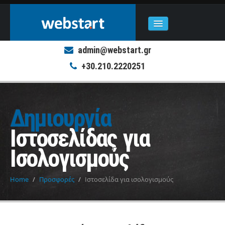
admin@webstart.gr
ΠΟΙΟΙ ΕΙΜΑΣΤΕ
+30.210.2220251
ΥΠΗΡΕΣΙΕΣ
Web Design
Δημιουργία
Web Development
Ιστοσελίδας για
Γραφικές Τέχνες
Ισολογισμούς
ΕΡΓΑ
Home
/
Προσφορές
/
Ιστοσελίδα για ισολογισμούς
ΠΡΟΣΦΟΡΕΣ
Ιστοσελίδα Ισολογισμών
Διαδραστικό Ηλεκτρονικό Έντυπο