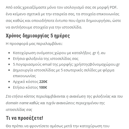
Από εσάς χρειαζόμαστε μόνο τον ισολογισμό σας σε μορφή PDF,
ένα κείμενο σχετικά με την εταιρεία σας, τα στοιχεία επικοινωνίας
σας καθώς και οποιοδήποτε έντυπο που έχετε δημιουργήσει, ώστε
να αντλήσουμε στοιχεία για την ιστοσελίδα.
Χρόνος δημιουργίας
5
ημέρες
Η προσφορά μας περιελαμβάνει:
Κατοχύρωση ονόματος χώρου με καταλήξεις .gr ή .eu
Ετήσια φιλοξενία της ιστοσελίδας σας
5 Λογαριασμούς email της μορφής: χρήστης@όνομαχώρου.gr
Δημιουργία ιστοσελίδας με 5 εσωτερικές σελίδες με φόρμα
επικοινωνίας
Αρχικό κόστος
220€
Ετήσιο κόστος
100€
Στo ετήσιo κόστος περιελαμβάνονται η ανανέωση της φιλοξενίας και του
domain name καθώς και τυχόν ανανεώσεις περιεχομένου της
ιστοσελίδας σας
Τι να προσέξετε!
Θα πρέπει να φροντίσετε αμέσως μετά την κατοχύρωση του