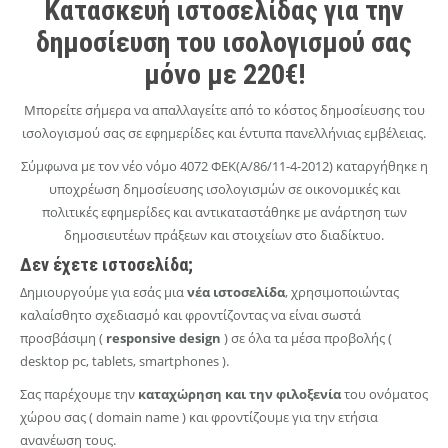
Κατασκευή ιστοσελίδας για την
Ιστοσελίδες
δημοσίευση του ισολογισμού σας
Εταιρική Ιστοσελίδα
μόνο με 220€!
Μπορείτε σήμερα να απαλλαγείτε από το κόστος δημοσίευσης του
ΕΠΙΚΟΙΝΩΝΙΑ
ισολογισμού σας σε εφημερίδες και έντυπα πανελλήνιας εμβέλειας.
Σύμφωνα με τον νέο νόμο 4072 ΦΕΚ(Α/86/11-4-2012) καταργήθηκε η
υποχρέωση δημοσίευσης ισολογισμών σε οικονομικές και
πολιτικές εφημερίδες και αντικαταστάθηκε με ανάρτηση των
δημοσιευτέων πράξεων και στοιχείων στο διαδίκτυο.
Δεν έχετε ιστοσελίδα;
Δημιουργούμε για εσάς μια
νέα ιστοσελίδα
, χρησιμοποιώντας
καλαίσθητο σχεδιασμό και φροντίζοντας να είναι σωστά
προσβάσιμη (
responsive design
) σε όλα τα μέσα προβολής (
desktop pc, tablets, smartphones ).
Σας παρέχουμε την
καταχώρηση και την φιλοξενία
του ονόματος
χώρου σας ( domain name ) και φροντίζουμε για την ετήσια
ανανέωση τους.